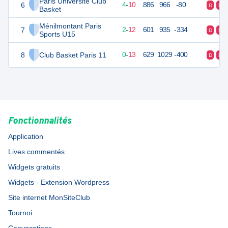
Paris Université Club
6
18
14
4
-
10
886
966
-80
D
D
Basket
Ménilmontant Paris
7
16
14
2
-
12
601
935
-334
D
D
Sports U15
8
Club Basket Paris 11
13
14
0
-
13
629
1029
-400
D
D
Fonctionnalités
Application
Lives commentés
Widgets gratuits
Widgets - Extension Wordpress
Site internet MonSiteClub
Tournoi