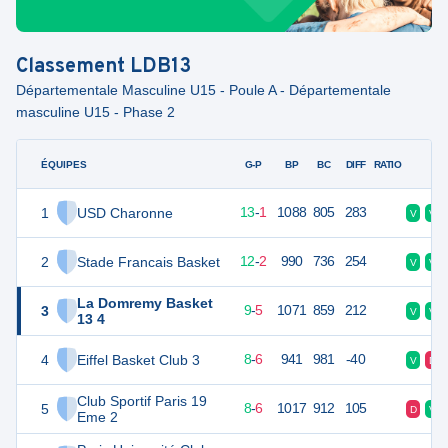
Classement
LDB13
Départementale Masculine U15 - Poule A - Départementale
masculine U15 - Phase 2
ÉQUIPES
PTS
JO
G-P
BP
BC
DIFF
RATIO
F
1
USD Charonne
27
14
13
-
1
1088
805
283
V
V
2
Stade Francais Basket
26
14
12
-
2
990
736
254
V
V
La Domremy Basket
3
23
14
9
-
5
1071
859
212
V
V
13 4
4
Eiffel Basket Club 3
22
14
8
-
6
941
981
-40
V
D
Club Sportif Paris 19
5
22
14
8
-
6
1017
912
105
D
V
Eme 2