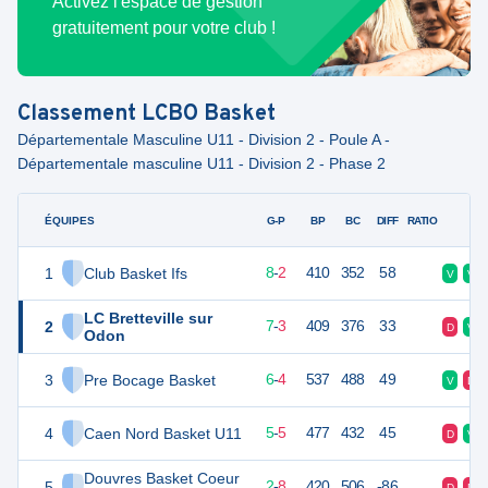
Activez l'espace de gestion
gratuitement pour votre club !
Classement
LCBO Basket
Départementale Masculine U11 - Division 2 - Poule A -
Départementale masculine U11 - Division 2 - Phase 2
ÉQUIPES
PTS
JO
G-P
BP
BC
DIFF
RATIO
F
1
Club Basket Ifs
18
10
8
-
2
410
352
58
V
V
LC Bretteville sur
2
17
10
7
-
3
409
376
33
D
V
Odon
3
Pre Bocage Basket
16
10
6
-
4
537
488
49
V
D
4
Caen Nord Basket U11
15
10
5
-
5
477
432
45
D
V
Douvres Basket Coeur
5
12
10
2
-
8
420
506
-86
D
D