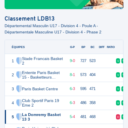
Classement
LDB13
Départemental Masculin U17 - Division 4 - Poule A -
Départementale Masculine U17 - Division 4 - Phase 2
ÉQUIPES
PTS
JO
G-P
BP
BC
DIFF
RATIO
F
Stade Francais Basket
1
18
9
9
-
0
727
523
V
V
2
Entente Paris Basket
2
17
9
8
-
1
573
404
V
V
15 - Basketteurs
Associes
3
Paris Basket Centre
15
9
6
-
3
595
471
V
V
Club Sportif Paris 19
4
15
9
6
-
3
486
358
V
V
Eme 2
La Domremy Basket
5
14
9
5
-
4
481
468
D
V
13 3