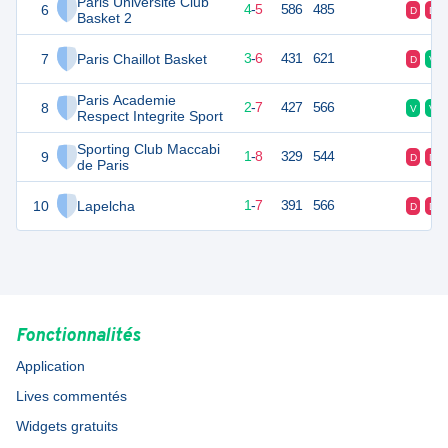
Paris Université Club
6
13
9
4
-
5
586
485
D
D
Basket 2
7
Paris Chaillot Basket
12
9
3
-
6
431
621
D
V
Paris Academie
8
11
9
2
-
7
427
566
V
V
Respect Integrite Sport
Sporting Club Maccabi
9
10
9
1
-
8
329
544
D
D
de Paris
10
Lapelcha
9
9
1
-
7
391
566
D
D
Fonctionnalités
Application
Lives commentés
Widgets gratuits