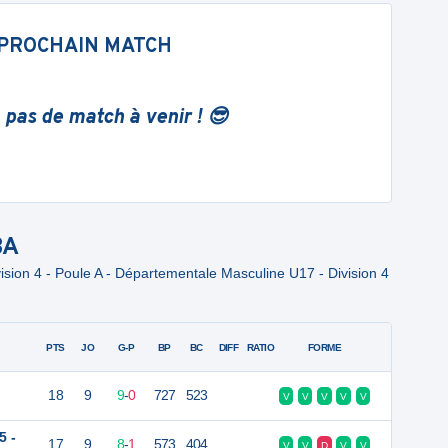
PROCHAIN MATCH
 pas de match à venir ! 😎
BA
sion 4 - Poule A - Départementale Masculine U17 - Division 4
PTS
JO
G-P
BP
BC
DIFF
RATIO
FORME
18
9
9
-
0
727
523
V
V
V
V
V
5 -
17
9
8
-
1
573
404
V
V
D
V
V