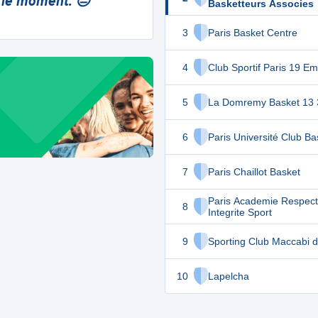
 le moment. 😔
Basketteurs Associes
3
Paris Basket Centre
4
Club Sportif Paris 19 E
5
La Domremy Basket 13 
6
Paris Université Club Ba
7
Paris Chaillot Basket
Paris Academie Respect
8
Integrite Sport
9
Sporting Club Maccabi d
10
Lapelcha