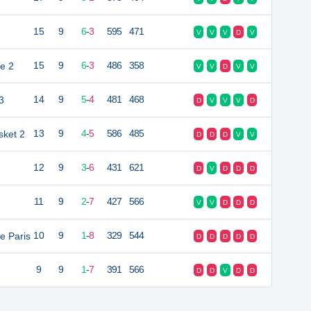
15
9
6
-
3
595
471
V
V
V
D
V
me 2
15
9
6
-
3
486
358
V
V
D
V
V
3
14
9
5
-
4
481
468
D
V
V
V
D
sket 2
13
9
4
-
5
586
485
D
D
D
V
V
12
9
3
-
6
431
621
D
V
D
D
D
11
9
2
-
7
427
566
V
V
D
D
D
e Paris
10
9
1
-
8
329
544
D
D
D
D
D
9
9
1
-
7
391
566
D
D
V
D
D