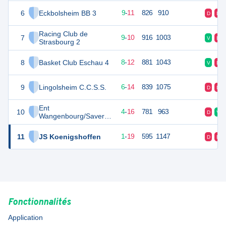
6
Eckbolsheim BB 3
29
20
9
-
11
826
910
D
D
Racing Club de
7
28
20
9
-
10
916
1003
V
D
Strasbourg 2
8
Basket Club Eschau 4
28
20
8
-
12
881
1043
V
D
9
Lingolsheim C.C.S.S.
26
20
6
-
14
839
1075
D
D
Ent
10
24
20
4
-
16
781
963
D
V
Wangenbourg/Saverne
- Wangenbourg
11
JS Koenigshoffen
21
20
1
-
19
595
1147
D
D
Fonctionnalités
Application