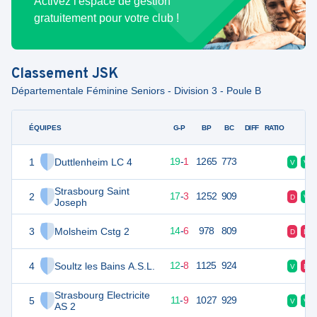
Activez l'espace de gestion
gratuitement pour votre club !
Classement
JSK
Départementale Féminine Seniors - Division 3 - Poule B
ÉQUIPES
PTS
JO
G-P
BP
BC
DIFF
RATIO
F
1
Duttlenheim LC 4
39
20
19
-
1
1265
773
V
V
Strasbourg Saint
2
37
20
17
-
3
1252
909
D
V
Joseph
3
Molsheim Cstg 2
34
20
14
-
6
978
809
D
D
4
Soultz les Bains A.S.L.
32
20
12
-
8
1125
924
V
D
Strasbourg Electricite
5
31
20
11
-
9
1027
929
V
V
AS 2