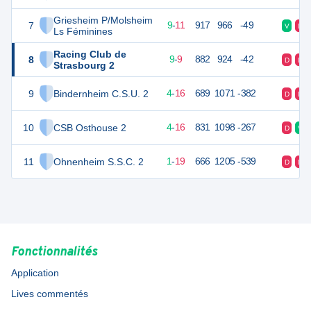
Griesheim P/Molsheim
7
29
20
9
-
11
917
966
-49
V
D
Ls Féminines
Racing Club de
8
27
20
9
-
9
882
924
-42
D
D
Strasbourg 2
9
Bindernheim C.S.U. 2
24
20
4
-
16
689
1071
-382
D
D
10
CSB Osthouse 2
24
20
4
-
16
831
1098
-267
D
V
11
Ohnenheim S.S.C. 2
21
20
1
-
19
666
1205
-539
D
D
Fonctionnalités
Application
Lives commentés