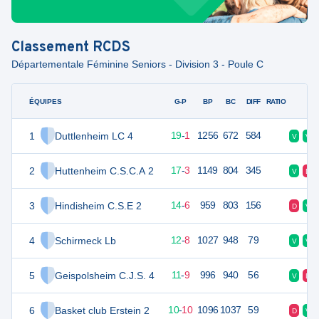
Classement
RCDS
Départementale Féminine Seniors - Division 3 - Poule C
ÉQUIPES
PTS
JO
G-P
BP
BC
DIFF
RATIO
F
1
Duttlenheim LC 4
39
20
19
-
1
1256
672
584
V
V
2
Huttenheim C.S.C.A 2
37
20
17
-
3
1149
804
345
V
D
3
Hindisheim C.S.E 2
34
20
14
-
6
959
803
156
D
V
4
Schirmeck Lb
32
20
12
-
8
1027
948
79
V
V
5
Geispolsheim C.J.S. 4
31
20
11
-
9
996
940
56
V
D
6
Basket club Erstein 2
30
20
10
-
10
1096
1037
59
D
V