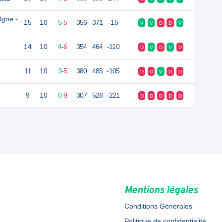
Bgne -
15
10
5
-
5
356
371
-15
V
V
D
D
V
14
10
4
-
6
354
464
-110
D
V
D
V
D
11
10
3
-
5
380
485
-105
D
D
V
D
D
9
10
0
-
9
307
528
-221
D
D
D
D
D
Mentions légales
Conditions Générales
Politique de confidentialité