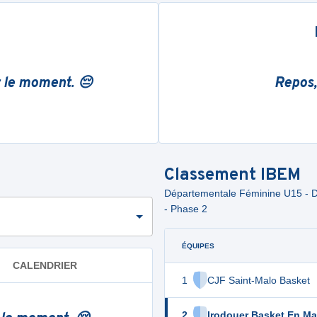
r le moment. 😔
Repos,
Classement
IBEM
Départementale Féminine U15 - Div
- Phase 2
ÉQUIPES
CALENDRIER
1
CJF Saint-Malo Basket
2
Irodouer Basket En Ma