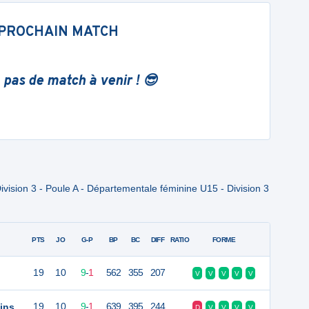
PROCHAIN MATCH
 pas de match à venir ! 😎
ision 3 - Poule A - Départementale féminine U15 - Division 3
PTS
JO
G-P
BP
BC
DIFF
RATIO
FORME
19
10
9
-
1
562
355
207
V
V
V
V
V
ins
19
10
9
-
1
639
395
244
D
V
V
V
V