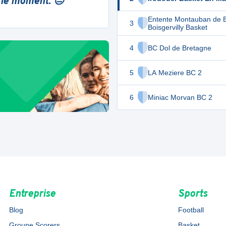
 le moment. 😔
Entente Montauban de 
3
Boisgervilly Basket
4
BC Dol de Bretagne
5
LA Meziere BC 2
6
Miniac Morvan BC 2
Entreprise
Sports
Blog
Football
Groupe Scorers
Basket