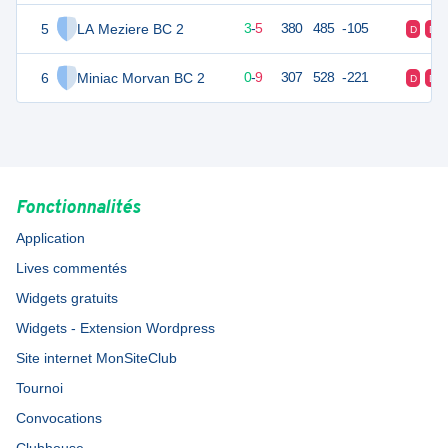
5
LA Meziere BC 2
11
10
3
-
5
380
485
-105
D
D
6
Miniac Morvan BC 2
9
10
0
-
9
307
528
-221
D
D
Fonctionnalités
Application
Lives commentés
Widgets gratuits
Widgets - Extension Wordpress
Site internet MonSiteClub
Tournoi
Convocations