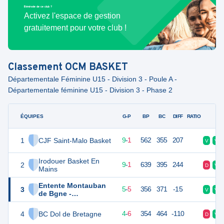
Bénévole de ce club ?
Activez l'espace de gestion
gratuitement pour votre club !
Classement
OCM BASKET
Départementale Féminine U15 - Division 3 - Poule A -
Départementale féminine U15 - Division 3 - Phase 2
ÉQUIPES
PTS
JO
G-P
BP
BC
DIFF
RATIO
F
1
CJF Saint-Malo Basket
19
10
9
-
1
562
355
207
V
V
Irodouer Basket En
2
19
10
9
-
1
639
395
244
D
V
Mains
Entente Montauban
3
15
10
5
-
5
356
371
-15
V
V
de Bgne -
Boisgervilly Basket
4
BC Dol de Bretagne
14
10
4
-
6
354
464
-110
D
V