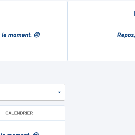
r le moment. 😔
Repos,
CALENDRIER