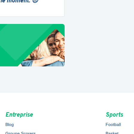
 le moment. 😔
Entreprise
Sports
Blog
Football
Groupe Scorers
Basket