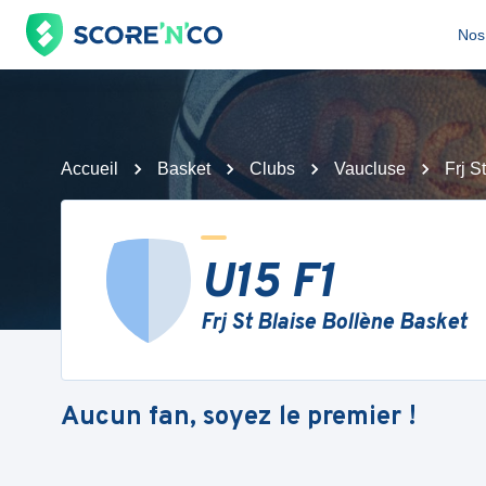
Nos 
Accueil
Basket
Clubs
Vaucluse
Frj S
U15 F1
Frj St Blaise Bollène Basket
Aucun fan, soyez le premier !