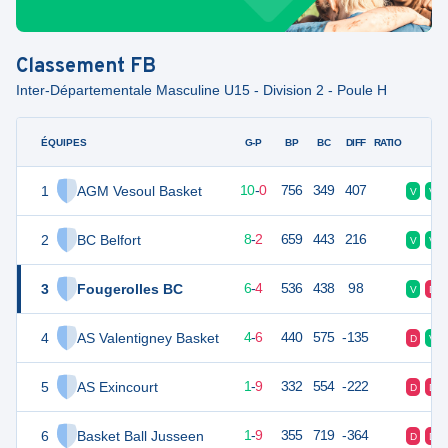
Classement
FB
Inter-Départementale Masculine U15 - Division 2 - Poule H
ÉQUIPES
PTS
JO
G-P
BP
BC
DIFF
RATIO
F
1
AGM Vesoul Basket
20
10
10
-
0
756
349
407
V
V
2
BC Belfort
18
10
8
-
2
659
443
216
V
V
3
Fougerolles BC
16
10
6
-
4
536
438
98
V
D
4
AS Valentigney Basket
14
10
4
-
6
440
575
-135
D
V
5
AS Exincourt
11
10
1
-
9
332
554
-222
D
D
6
Basket Ball Jusseen
11
10
1
-
9
355
719
-364
D
D