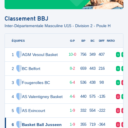
Classement
BBJ
Inter-Départementale Masculine U15 - Division 2 - Poule H
ÉQUIPES
PTS
JO
G-P
BP
BC
DIFF
RATIO
F
1
AGM Vesoul Basket
20
10
10
-
0
756
349
407
V
V
2
BC Belfort
18
10
8
-
2
659
443
216
V
V
3
Fougerolles BC
16
10
6
-
4
536
438
98
V
D
4
AS Valentigney Basket
14
10
4
-
6
440
575
-135
D
V
5
AS Exincourt
11
10
1
-
9
332
554
-222
D
D
6
Basket Ball Jusseen
11
10
1
-
9
355
719
-364
D
D