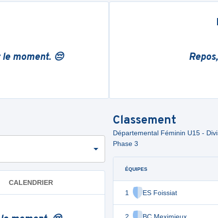
r le moment. 😔
Repos,
Classement
Départemental Féminin U15 - Divis
Phase 3
ÉQUIPES
CALENDRIER
1
ES Foissiat
2
BC Meximieux