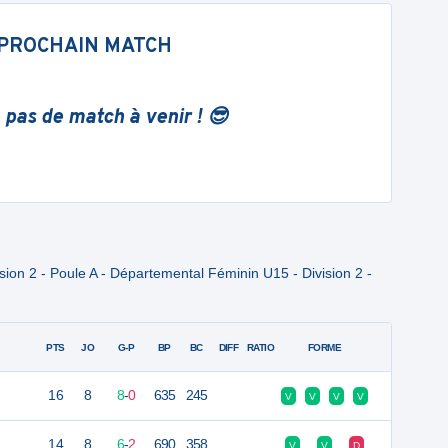
PROCHAIN MATCH
 pas de match à venir ! 😎
ion 2 - Poule A - Départemental Féminin U15 - Division 2 -
PTS
JO
G-P
BP
BC
DIFF
RATIO
FORME
16
8
8
-
0
635
245
V
V
V
V
14
8
6
-
2
690
358
V
V
D