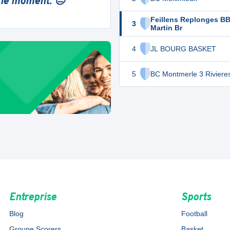
 le moment. 😔
Feillens Replonges BB 
3
Martin Br
4
JL BOURG BASKET
5
BC Montmerle 3 Riviere
Entreprise
Sports
Blog
Football
Groupe Scorers
Basket