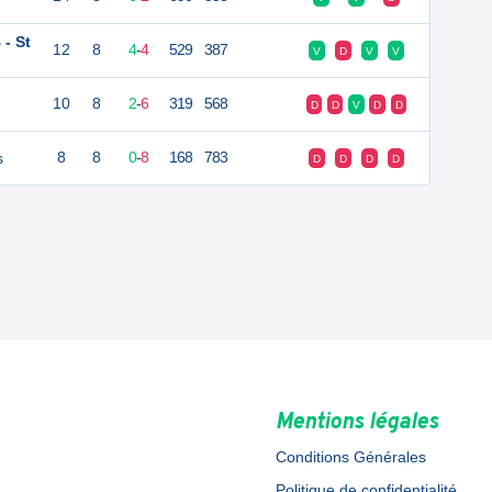
- St
12
8
4
-
4
529
387
V
D
V
V
10
8
2
-
6
319
568
D
D
V
D
D
s
8
8
0
-
8
168
783
D
D
D
D
Mentions légales
Conditions Générales
Politique de confidentialité