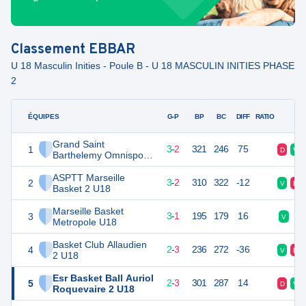
Classement
EBBAR
U 18 Masculin Inities - Poule B - U 18 MASCULIN INITIES PHASE
2
ÉQUIPES
PTS
JO
G-P
BP
BC
DIFF
RATIO
F
Grand Saint
1
8
5
3
-
2
321
246
75
D
V
Barthelemy Omnisport
U18
ASPTT Marseille
2
8
5
3
-
2
310
322
-12
V
D
Basket 2 U18
Marseille Basket
3
7
4
3
-
1
195
179
16
V
V
Metropole U18
Basket Club Allaudien
4
7
5
2
-
3
236
272
-36
V
D
2 U18
Esr Basket Ball Auriol
5
7
5
2
-
3
301
287
14
D
V
Roquevaire 2 U18