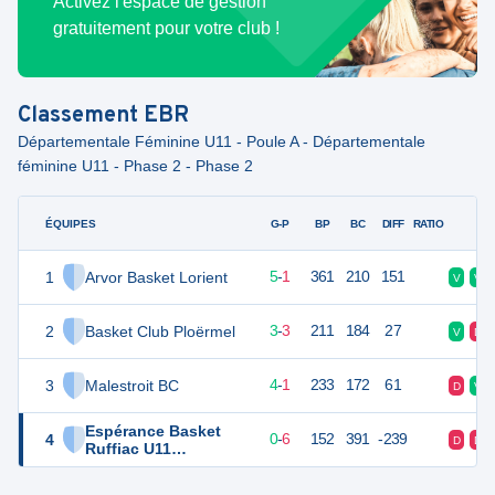
Activez l'espace de gestion
gratuitement pour votre club !
Classement
EBR
Départementale Féminine U11 - Poule A - Départementale
féminine U11 - Phase 2 - Phase 2
ÉQUIPES
PTS
JO
G-P
BP
BC
DIFF
RATIO
F
1
Arvor Basket Lorient
11
6
5
-
1
361
210
151
V
V
2
Basket Club Ploërmel
9
6
3
-
3
211
184
27
V
D
3
Malestroit BC
9
6
4
-
1
233
172
61
D
V
Espérance Basket
4
6
6
0
-
6
152
391
-239
D
D
Ruffiac U11
Féminines