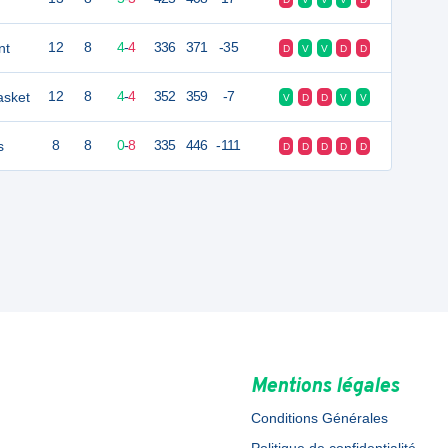
nt
12
8
4
-
4
336
371
-35
D
V
V
D
D
asket
12
8
4
-
4
352
359
-7
V
D
D
V
V
s
8
8
0
-
8
335
446
-111
D
D
D
D
D
Mentions légales
Conditions Générales