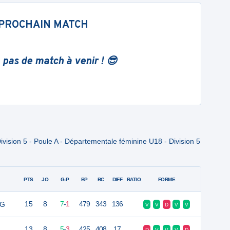
PROCHAIN MATCH
 pas de match à venir ! 😎
ision 5 - Poule A - Départementale féminine U18 - Division 5
PTS
JO
G-P
BP
BC
DIFF
RATIO
FORME
MG
15
8
7
-
1
479
343
136
V
V
D
V
V
13
8
5
-
3
425
408
17
D
V
V
V
D