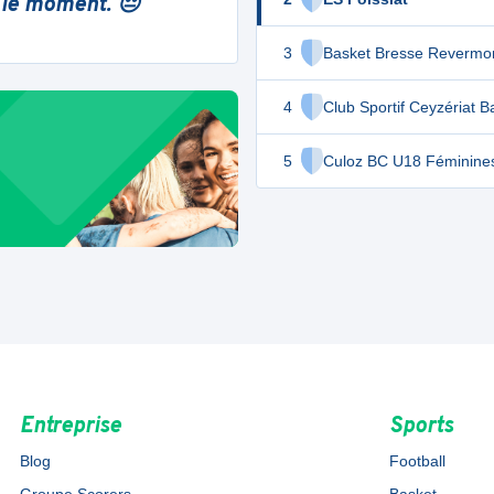
 le moment. 😔
3
Basket Bresse Revermo
4
Club Sportif Ceyzériat B
5
Culoz BC U18 Féminine
Entreprise
Sports
Blog
Football