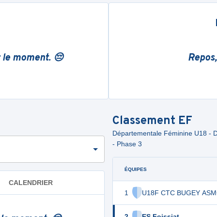
r le moment. 😔
Repos,
Classement
EF
Départementale Féminine U18 - Div
- Phase 3
ÉQUIPES
CALENDRIER
1
U18F CTC BUGEY AS
2
ES Foissiat