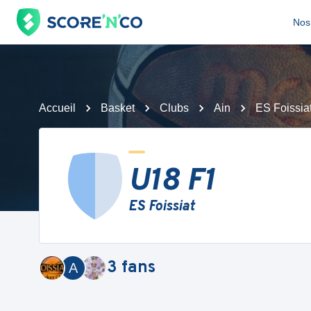
Nos 
Accueil
Basket
Clubs
Ain
ES Foissia
U18 F1
ES Foissiat
3
fans
A