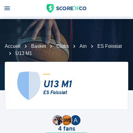
Accueil
Basket
Clubs
Ain
ES Foissiat
U13 M1
U13 M1
ES Foissiat
A
4
fans