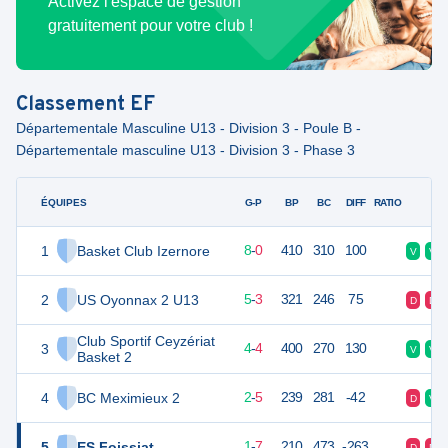
Activez l'espace de gestion
gratuitement pour votre club !
Classement
EF
Départementale Masculine U13 - Division 3 - Poule B -
Départementale masculine U13 - Division 3 - Phase 3
ÉQUIPES
PTS
JO
G-P
BP
BC
DIFF
RATIO
F
1
Basket Club Izernore
16
8
8
-
0
410
310
100
V
V
2
US Oyonnax 2 U13
13
8
5
-
3
321
246
75
D
D
Club Sportif Ceyzériat
3
12
8
4
-
4
400
270
130
V
V
Basket 2
4
BC Meximieux 2
9
8
2
-
5
239
281
-42
D
V
5
ES Foissiat
9
8
1
-
7
210
473
-263
D
D