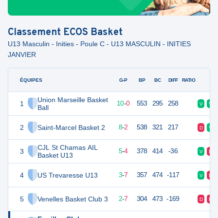
Classement
ECOS Basket
U13 Masculin - Inities - Poule C - U13 MASCULIN - INITIES
JANVIER
ÉQUIPES
PTS
JO
G-P
BP
BC
DIFF
RATIO
F
Union Marseille Basket
1
20
10
10
-
0
553
295
258
V
V
Ball
2
Saint-Marcel Basket 2
20
10
8
-
2
538
321
217
D
V
CJL St Chamas AIL
3
16
10
5
-
4
378
414
-36
V
D
Basket U13
4
US Trevaresse U13
15
10
3
-
7
357
474
-117
V
D
5
Venelles Basket Club 3
13
9
2
-
7
304
473
-169
D
D