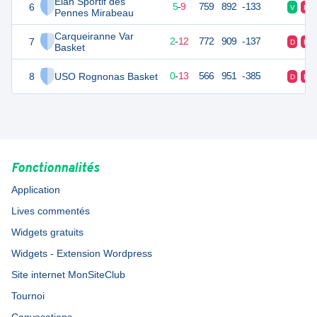
Élan Sportif des
6
19
14
5
-
9
759
892
-133
V
D
Pennes Mirabeau
Carqueiranne Var
7
16
14
2
-
12
772
909
-137
D
D
Basket
8
USO Rognonas Basket
13
14
0
-
13
566
951
-385
D
D
Fonctionnalités
Application
Lives commentés
Widgets gratuits
Widgets - Extension Wordpress
Site internet MonSiteClub
Tournoi