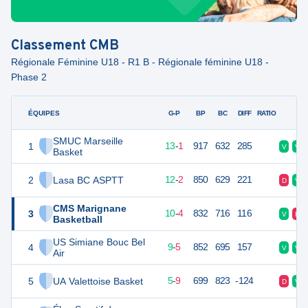
Classement
CMB
Régionale Féminine U18 - R1 B - Régionale féminine U18 -
Phase 2
ÉQUIPES
PTS
JO
G-P
BP
BC
DIFF
RATIO
F
SMUC Marseille
1
27
14
13
-
1
917
632
285
V
V
Basket
2
Lasa BC ASPTT
26
14
12
-
2
850
629
221
D
V
CMS Marignane
3
24
14
10
-
4
832
716
116
V
D
Basketball
US Simiane Bouc Bel
4
23
14
9
-
5
852
695
157
V
V
Air
5
UA Valettoise Basket
19
14
5
-
9
699
823
-124
D
V