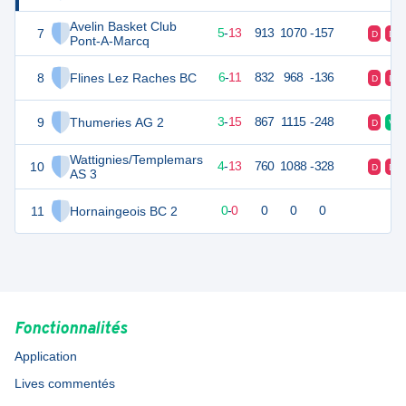
Avelin Basket Club
7
23
18
5
-
13
913
1070
-157
D
D
Pont-A-Marcq
8
Flines Lez Raches BC
23
18
6
-
11
832
968
-136
D
D
9
Thumeries AG 2
21
18
3
-
15
867
1115
-248
D
V
Wattignies/Templemars
10
21
18
4
-
13
760
1088
-328
D
D
AS 3
11
Hornaingeois BC 2
0
0
0
-
0
0
0
0
Fonctionnalités
Application
Lives commentés