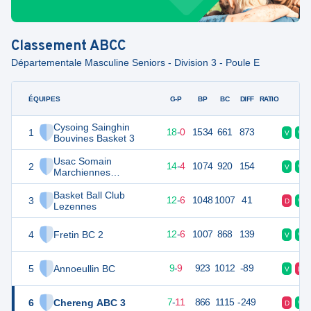
Classement
ABCC
Départementale Masculine Seniors - Division 3 - Poule E
ÉQUIPES
PTS
JO
G-P
BP
BC
DIFF
RATIO
F
Cysoing Sainghin
1
36
18
18
-
0
1534
661
873
V
V
Bouvines Basket 3
Usac Somain
2
32
18
14
-
4
1074
920
154
V
V
Marchiennes
Basketball 2
Basket Ball Club
3
30
18
12
-
6
1048
1007
41
D
V
Lezennes
4
Fretin BC 2
30
18
12
-
6
1007
868
139
V
V
5
Annoeullin BC
27
18
9
-
9
923
1012
-89
V
D
6
Chereng ABC 3
25
18
7
-
11
866
1115
-249
D
V