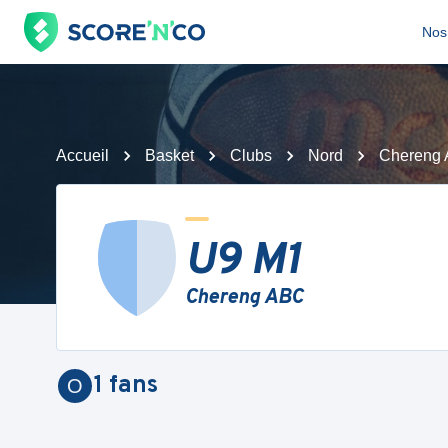
Nos 
Accueil
Basket
Clubs
Nord
Chereng
U9 M1
Chereng ABC
1
fans
O