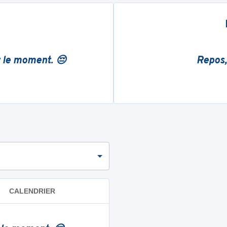
r le moment. 😔
Repos,
CALENDRIER