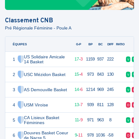
Classement
CNB
Pré Régionale Féminine - Poule A
ÉQUIPES
PTS
JO
G-P
BP
BC
DIFF
RATIO
F
US Solidaire Amicale
1
37
20
17
-
3
1159
937
222
V
V
14 Basket
2
USC Mézidon Basket
34
20
15
-
4
973
843
130
V
V
3
AS Demouville Basket
34
20
14
-
6
1214
969
245
V
D
4
USM Viroise
33
20
13
-
7
939
811
128
D
D
CA Lisieux Basket
5
31
20
11
-
9
971
963
8
V
D
Féminines
Douvres Basket Coeur
6
29
20
9
-
11
978
1036
-58
D
D
de Nacre 5