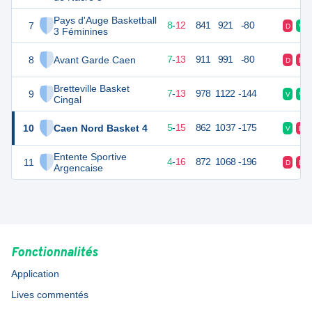
Pays d'Auge Basketball
7
28
20
8
-
12
841
921
-80
D
V
3 Féminines
8
Avant Garde Caen
27
20
7
-
13
911
991
-80
D
D
Bretteville Basket
9
27
20
7
-
13
978
1122
-144
V
V
Cingal
10
Caen Nord Basket 4
25
20
5
-
15
862
1037
-175
V
D
Entente Sportive
11
24
20
4
-
16
872
1068
-196
D
D
Argencaise
Fonctionnalités
Application
Lives commentés