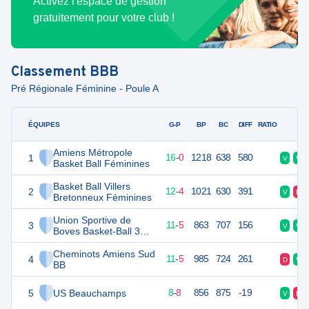
Activez l'espace de gestion
gratuitement pour votre club !
Classement
BBB
Pré Régionale Féminine - Poule A
ÉQUIPES
PTS
JO
G-P
BP
BC
DIFF
RATIO
F
Amiens Métropole
1
32
16
16
-
0
1218
638
580
V
V
Basket Ball Féminines
Basket Ball Villers
2
28
16
12
-
4
1021
630
391
V
D
Bretonneux Féminines
Union Sportive de
3
27
16
11
-
5
863
707
156
V
V
Boves Basket-Ball 3
Féminines
Cheminots Amiens Sud
4
27
16
11
-
5
985
724
261
D
V
BB
5
US Beauchamps
24
16
8
-
8
856
875
-19
V
D