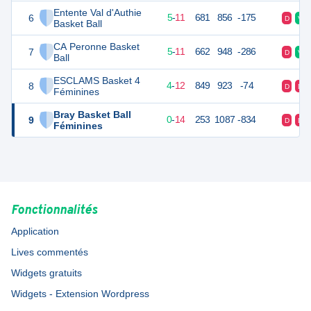
Entente Val d'Authie
6
21
16
5
-
11
681
856
-175
D
V
Basket Ball
CA Peronne Basket
7
21
16
5
-
11
662
948
-286
D
V
Ball
ESCLAMS Basket 4
8
20
16
4
-
12
849
923
-74
D
D
Féminines
Bray Basket Ball
9
14
16
0
-
14
253
1087
-834
D
D
Féminines
Fonctionnalités
Application
Lives commentés
Widgets gratuits
Widgets - Extension Wordpress