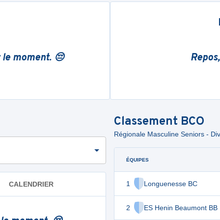
r le moment. 😔
Repos,
Classement
BCO
Régionale Masculine Seniors - Div
ÉQUIPES
1
Longuenesse BC
CALENDRIER
2
ES Henin Beaumont BB