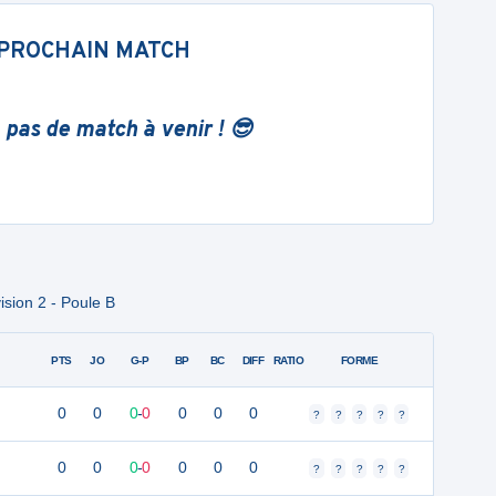
PROCHAIN MATCH
 pas de match à venir ! 😎
ision 2 - Poule B
PTS
JO
G-P
BP
BC
DIFF
RATIO
FORME
0
0
0
-
0
0
0
0
?
?
?
?
?
0
0
0
-
0
0
0
0
?
?
?
?
?