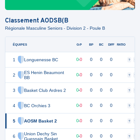
Classement
AODSB(B
Régionale Masculine Seniors - Division 2 - Poule B
ÉQUIPES
PTS
JO
G-P
BP
BC
DIFF
RATIO
F
1
Longuenesse BC
0
0
0
-
0
0
0
0
?
?
ES Henin Beaumont
2
0
0
0
-
0
0
0
0
?
?
BB
3
Basket Club Ardres 2
0
0
0
-
0
0
0
0
?
?
4
BC Orchies 3
0
0
0
-
0
0
0
0
?
?
5
AOSM Basket 2
0
0
0
-
0
0
0
0
?
?
Union Dechy Sin
6
0
0
0
-
0
0
0
0
?
?
Guesnain Basket