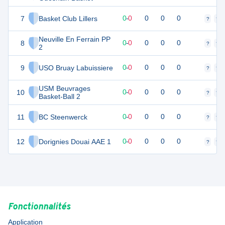
7
Basket Club Lillers
0
0
0
-
0
0
0
0
?
?
Neuville En Ferrain PP
8
0
0
0
-
0
0
0
0
?
?
2
9
USO Bruay Labuissiere
0
0
0
-
0
0
0
0
?
?
USM Beuvrages
10
0
0
0
-
0
0
0
0
?
?
Basket-Ball 2
11
BC Steenwerck
0
0
0
-
0
0
0
0
?
?
12
Dorignies Douai AAE 1
0
0
0
-
0
0
0
0
?
?
Fonctionnalités
Application