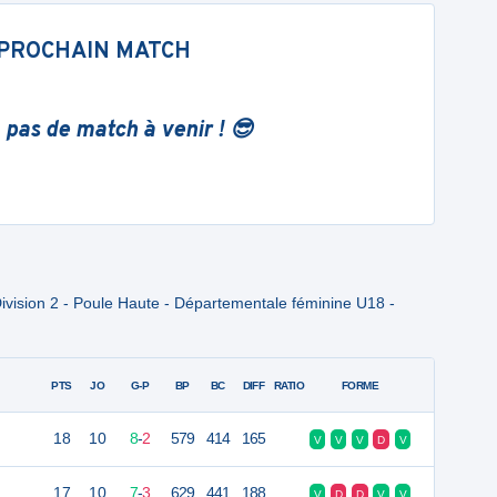
PROCHAIN MATCH
 pas de match à venir ! 😎
vision 2 - Poule Haute - Départementale féminine U18 -
PTS
JO
G-P
BP
BC
DIFF
RATIO
FORME
18
10
8
-
2
579
414
165
V
V
V
D
V
17
10
7
-
3
629
441
188
V
D
D
V
V