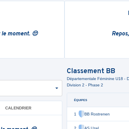
r le moment. 😔
Repos,
Classement
BB
Départementale Féminine U18 - Di
Division 2 - Phase 2
ÉQUIPES
CALENDRIER
1
BB Rostrenen
2
AS Uzel