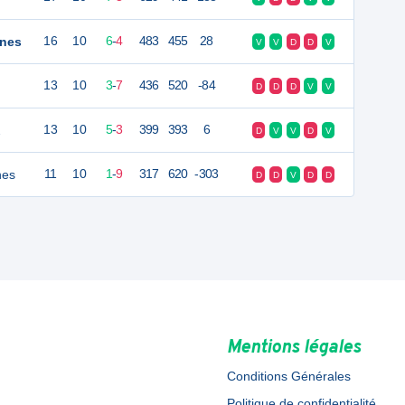
ines
16
10
6
-
4
483
455
28
V
V
D
D
V
13
10
3
-
7
436
520
-84
D
D
D
V
V
2
13
10
5
-
3
399
393
6
D
V
V
D
V
nes
11
10
1
-
9
317
620
-303
D
D
V
D
D
Mentions légales
Conditions Générales
Politique de confidentialité