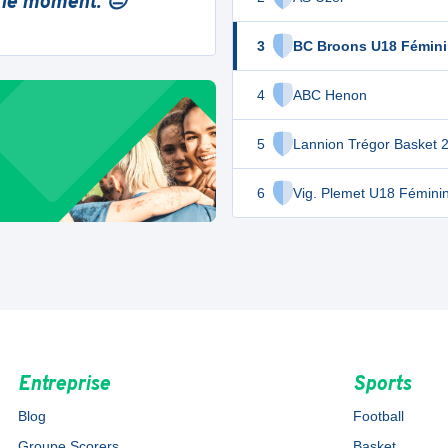
 le moment. 😔
3
BC Broons U18 Fémin
4
ABC Henon
5
Lannion Trégor Basket 
6
Vig. Plemet U18 Fémini
Entreprise
Sports
Blog
Football
Groupe Scorers
Basket