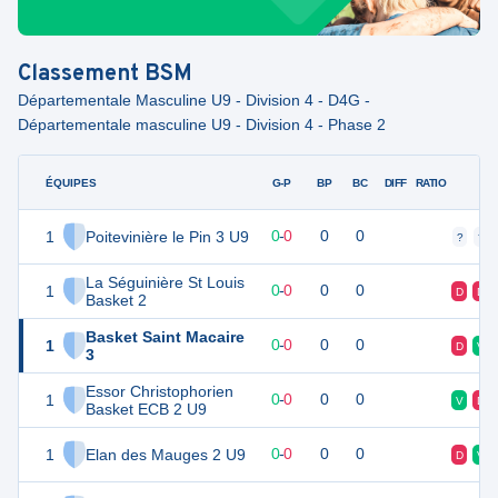
Classement
BSM
Départementale Masculine U9 - Division 4 - D4G -
Départementale masculine U9 - Division 4 - Phase 2
ÉQUIPES
PTS
JO
G-P
BP
BC
DIFF
RATIO
F
1
Poitevinière le Pin 3 U9
0
0
0
-
0
0
0
?
?
La Séguinière St Louis
1
0
0
0
-
0
0
0
D
D
Basket 2
Basket Saint Macaire
1
0
0
0
-
0
0
0
D
V
3
Essor Christophorien
1
0
0
0
-
0
0
0
V
D
Basket ECB 2 U9
1
Elan des Mauges 2 U9
0
0
0
-
0
0
0
D
V