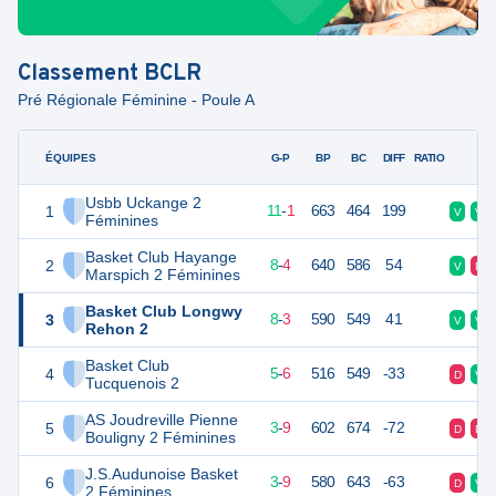
Classement
BCLR
Pré Régionale Féminine - Poule A
ÉQUIPES
PTS
JO
G-P
BP
BC
DIFF
RATIO
F
Usbb Uckange 2
1
23
12
11
-
1
663
464
199
V
V
Féminines
Basket Club Hayange
2
20
12
8
-
4
640
586
54
V
D
Marspich 2 Féminines
Basket Club Longwy
3
19
11
8
-
3
590
549
41
V
V
Rehon 2
Basket Club
4
16
11
5
-
6
516
549
-33
D
V
Tucquenois 2
AS Joudreville Pienne
5
15
12
3
-
9
602
674
-72
D
D
Bouligny 2 Féminines
J.S.Audunoise Basket
6
15
12
3
-
9
580
643
-63
D
V
2 Féminines