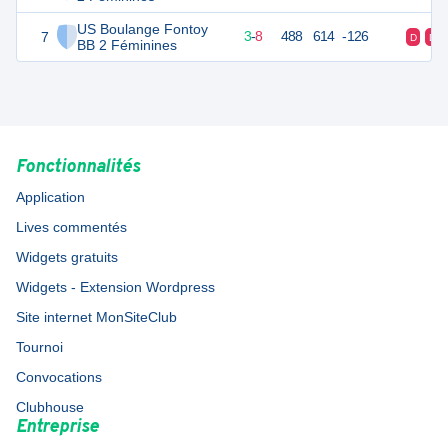
US Boulange Fontoy
7
14
12
3
-
8
488
614
-126
D
D
BB 2 Féminines
Fonctionnalités
Application
Lives commentés
Widgets gratuits
Widgets - Extension Wordpress
Site internet MonSiteClub
Tournoi
Convocations
Clubhouse
Entreprise