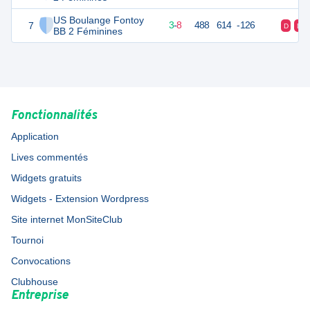
US Boulange Fontoy
7
14
12
3
-
8
488
614
-126
D
D
BB 2 Féminines
Fonctionnalités
Application
Lives commentés
Widgets gratuits
Widgets - Extension Wordpress
Site internet MonSiteClub
Tournoi
Convocations
Clubhouse
Entreprise