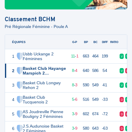
Classement
BCHM
Pré Régionale Féminine - Poule A
ÉQUIPES
PTS
JO
G-P
BP
BC
DIFF
RATIO
F
Usbb Uckange 2
1
23
12
11
-
1
663
464
199
V
V
Féminines
Basket Club Hayange
2
20
12
8
-
4
640
586
54
V
D
Marspich 2
Féminines
Basket Club Longwy
3
19
11
8
-
3
590
549
41
V
V
Rehon 2
Basket Club
4
16
11
5
-
6
516
549
-33
D
V
Tucquenois 2
AS Joudreville Pienne
5
15
12
3
-
9
602
674
-72
D
D
Bouligny 2 Féminines
J.S.Audunoise Basket
6
15
12
3
-
9
580
643
-63
D
V
2 Féminines