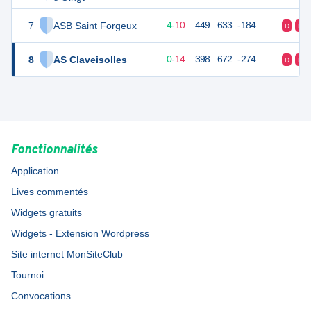
7
ASB Saint Forgeux
18
14
4
-
10
449
633
-184
D
D
8
AS Claveisolles
14
14
0
-
14
398
672
-274
D
D
Fonctionnalités
Application
Lives commentés
Widgets gratuits
Widgets - Extension Wordpress
Site internet MonSiteClub
Tournoi
Convocations