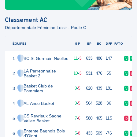
Classement
AC
Départementale Féminine Loisir - Poule C
ÉQUIPES
PTS
JO
G-P
BP
BC
DIFF
RATIO
F
1
BC St Germain Nuelles
25
14
11
-
3
633
486
147
V
V
LA Perreonnaise
2
23
14
10
-
3
531
476
55
V
D
Basket 2
Basket Club de
3
23
14
9
-
5
620
439
181
V
D
Pommiers
4
AL Anse Basket
23
14
9
-
5
564
528
36
V
D
CS Reyrieux Saone
5
20
13
7
-
6
580
465
115
D
D
Vallee Basket
Entente Bagnols Bois
6
18
13
5
-
8
433
509
-76
V
V
d'Oingt