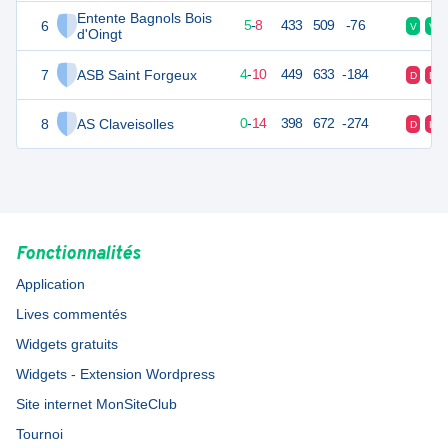
Entente Bagnols Bois
6
18
13
5
-
8
433
509
-76
V
V
d'Oingt
7
ASB Saint Forgeux
18
14
4
-
10
449
633
-184
D
D
8
AS Claveisolles
14
14
0
-
14
398
672
-274
D
D
Fonctionnalités
Application
Lives commentés
Widgets gratuits
Widgets - Extension Wordpress
Site internet MonSiteClub
Tournoi