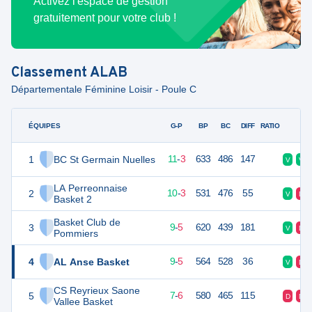
Activez l'espace de gestion
gratuitement pour votre club !
Classement
ALAB
Départementale Féminine Loisir - Poule C
ÉQUIPES
PTS
JO
G-P
BP
BC
DIFF
RATIO
F
1
BC St Germain Nuelles
25
14
11
-
3
633
486
147
V
V
LA Perreonnaise
2
23
14
10
-
3
531
476
55
V
D
Basket 2
Basket Club de
3
23
14
9
-
5
620
439
181
V
D
Pommiers
4
AL Anse Basket
23
14
9
-
5
564
528
36
V
D
CS Reyrieux Saone
5
20
13
7
-
6
580
465
115
D
D
Vallee Basket