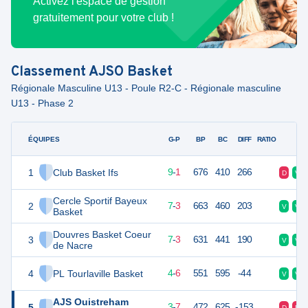
Activez l'espace de gestion
gratuitement pour votre club !
Classement
AJSO Basket
Régionale Masculine U13 - Poule R2-C - Régionale masculine
U13 - Phase 2
ÉQUIPES
PTS
JO
G-P
BP
BC
DIFF
RATIO
F
1
Club Basket Ifs
19
10
9
-
1
676
410
266
D
V
Cercle Sportif Bayeux
2
17
10
7
-
3
663
460
203
V
V
Basket
Douvres Basket Coeur
3
17
10
7
-
3
631
441
190
V
V
de Nacre
4
PL Tourlaville Basket
14
10
4
-
6
551
595
-44
V
V
AJS Ouistreham
5
13
10
3
-
7
472
625
-153
D
D