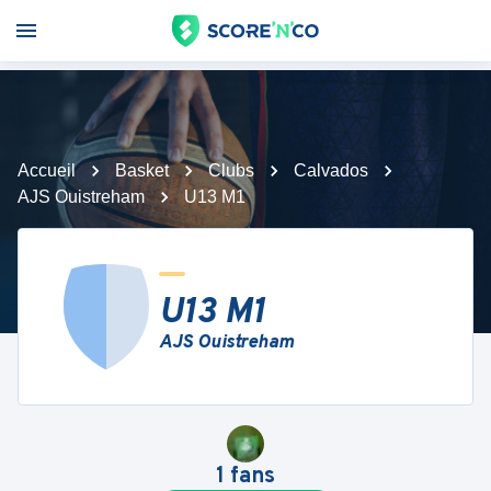
Accueil
Basket
Clubs
Calvados
AJS Ouistreham
U13 M1
U13 M1
AJS Ouistreham
1
fans