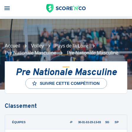
Accueil
Volley
Pays de la Loire
Pre Nationale Masculine
Pre Nationale Masculine
Pre Nationale Masculine
SUIVRE CETTE COMPÉTITION
Classement
ÉQUIPES
PTS
JO
G-P
30-31-32-23-13-03
SG
SP