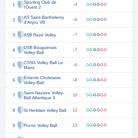
Sporting Club de
1
41
18
14
-
4
0
-
0
-
0
-
0
-
0
-
0
V
l'Ouest 2
AS Saint-Barthelemy
2
38
18
13
-
5
0
-
0
-
0
-
0
-
0
-
0
V
d'Anjou VB
3
ASB Rezé Volley
34
18
11
-
7
0
-
0
-
0
-
0
-
0
-
0
V
USB Bouguenais
4
33
18
11
-
7
0
-
0
-
0
-
0
-
0
-
0
D
Volley-Ball
CSSG Volley Ball Le
5
32
18
12
-
6
0
-
0
-
0
-
0
-
0
-
0
D
Mans
Entente Choletaise
6
28
18
10
-
8
0
-
0
-
0
-
0
-
0
-
0
V
Volley-Ball
Saint-Nazaire Volley-
7
24
18
8
-
10
0
-
0
-
0
-
0
-
0
-
0
V
Ball Atlantique 3
8
St Herblain Volley Ball
21
18
6
-
12
0
-
0
-
0
-
0
-
0
-
0
D
9
Pornic Volley Ball
18
18
5
-
13
0
-
0
-
0
-
0
-
0
-
0
D