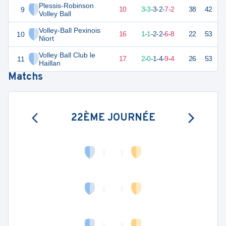
Plessis-Robinson
9
23
20
9
-
10
3
-
3
-
3
-
2
-
7
-
2
38
42
V
Volley Ball
Volley-Ball Pexinois
10
12
20
4
-
16
1
-
1
-
2
-
2
-
6
-
8
22
53
D
Niort
Volley Ball Club le
11
11
20
3
-
17
2
-
0
-
1
-
4
-
9
-
4
26
53
D
Haillan
Matchs
22ÈME JOURNÉE