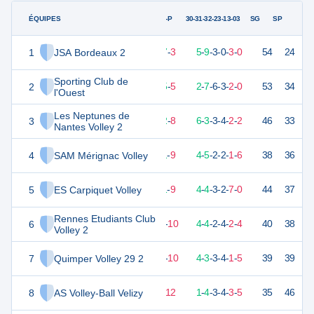
ÉQUIPES
PTS
JO
G-P
30-31-32-23-13-03
SG
SP
1
JSA Bordeaux 2
48
20
17
-
3
5
-
9
-
3
-
0
-
3
-
0
54
24
D
Sporting Club de
2
42
20
15
-
5
2
-
7
-
6
-
3
-
2
-
0
53
34
V
l'Ouest
Les Neptunes de
3
37
20
12
-
8
6
-
3
-
3
-
4
-
2
-
2
46
33
V
Nantes Volley 2
4
SAM Mérignac Volley
33
20
11
-
9
4
-
5
-
2
-
2
-
1
-
6
38
36
V
5
ES Carpiquet Volley
32
20
11
-
9
4
-
4
-
3
-
2
-
7
-
0
44
37
V
Rennes Etudiants Club
6
32
20
10
-
10
4
-
4
-
2
-
4
-
2
-
4
40
38
V
Volley 2
7
Quimper Volley 29 2
30
20
10
-
10
4
-
3
-
3
-
4
-
1
-
5
39
39
D
8
AS Volley-Ball Velizy
25
20
8
-
12
1
-
4
-
3
-
4
-
3
-
5
35
46
D