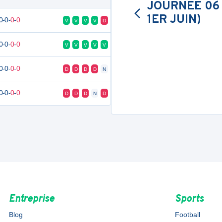
JOURNÉE 06 
1ER JUIN)
0
-
0
-
0
-
0
V
V
V
V
D
0
-
0
-
0
-
0
V
V
V
V
V
0
-
0
-
0
-
0
D
D
D
D
N
0
-
0
-
0
-
0
D
D
D
N
D
Entreprise
Sports
Blog
Football