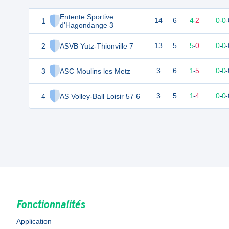
Entente Sportive
1
14
6
4
-
2
0
-
0
-
d'Hagondange 3
2
ASVB Yutz-Thionville 7
13
5
5
-
0
0
-
0
-
3
ASC Moulins les Metz
3
6
1
-
5
0
-
0
-
4
AS Volley-Ball Loisir 57 6
3
5
1
-
4
0
-
0
-
Fonctionnalités
Application