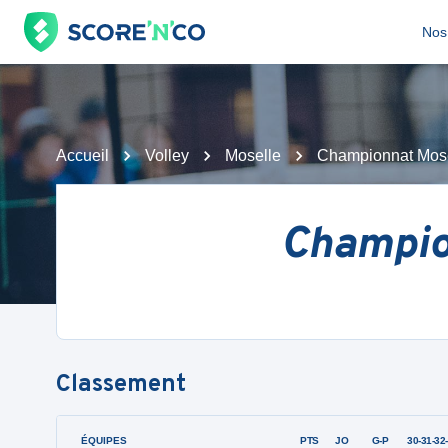
Nos 
Accueil
Volley
Moselle
Championnat Mose
Champio
Classement
ÉQUIPES
PTS
JO
G-P
30-31-32