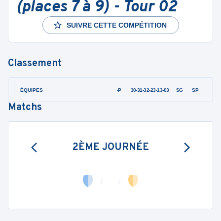
(places 7 à 9) - Tour 02
SUIVRE CETTE COMPÉTITION
Classement
ÉQUIPES
PTS
JO
G-P
30-31-32-23-13-03
SG
SP
Matchs
2ÈME JOURNÉE