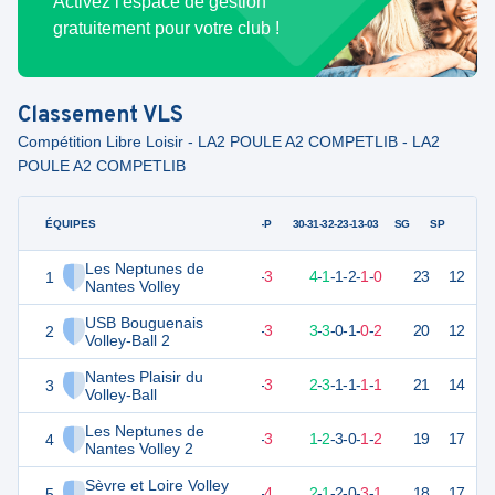
Activez l'espace de gestion
gratuitement pour votre club !
Classement
VLS
Compétition Libre Loisir - LA2 POULE A2 COMPETLIB - LA2
POULE A2 COMPETLIB
ÉQUIPES
PTS
JO
G-P
30-31-32-23-13-03
SG
SP
Les Neptunes de
1
19
9
6
-
3
4
-
1
-
1
-
2
-
1
-
0
23
12
V
Nantes Volley
USB Bouguenais
2
19
9
6
-
3
3
-
3
-
0
-
1
-
0
-
2
20
12
V
Volley-Ball 2
Nantes Plaisir du
3
18
9
6
-
3
2
-
3
-
1
-
1
-
1
-
1
21
14
D
Volley-Ball
Les Neptunes de
4
15
9
6
-
3
1
-
2
-
3
-
0
-
1
-
2
19
17
V
Nantes Volley 2
Sèvre et Loire Volley
5
13
9
5
-
4
2
-
1
-
2
-
0
-
3
-
1
18
17
V