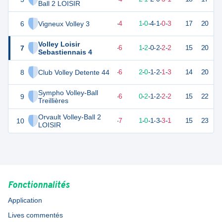
Ball 2 LOISIR
6
Vigneux Volley 3
12
9
5
-
4
1
-
0
-
4
-
1
-
0
-
3
17
20
D
Volley Loisir
7
11
9
3
-
6
1
-
2
-
0
-
2
-
2
-
2
15
20
V
Sebastiennais 4
8
Club Volley Detente 44
10
9
3
-
6
2
-
0
-
1
-
2
-
1
-
3
14
20
D
Sympho Volley-Ball
9
10
9
3
-
6
0
-
2
-
1
-
2
-
2
-
2
15
22
V
Treillières
Orvault Volley-Ball 2
10
8
9
2
-
7
1
-
0
-
1
-
3
-
3
-
1
15
23
D
LOISIR
Fonctionnalités
Application
Lives commentés