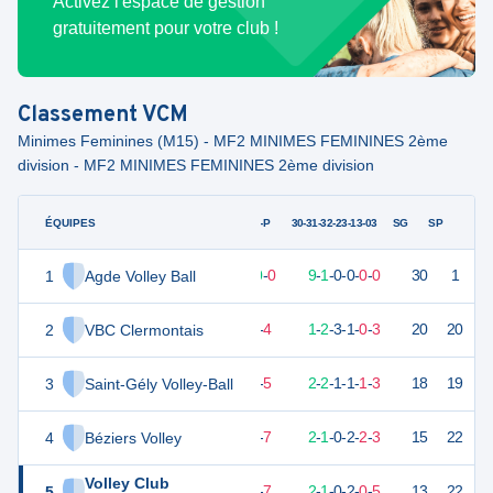
Activez l'espace de gestion
gratuitement pour votre club !
Classement
VCM
Minimes Feminines (M15) - MF2 MINIMES FEMININES 2ème
division - MF2 MINIMES FEMININES 2ème division
ÉQUIPES
PTS
JO
G-P
30-31-32-23-13-03
SG
SP
1
Agde Volley Ball
30
10
10
-
0
9
-
1
-
0
-
0
-
0
-
0
30
1
V
2
VBC Clermontais
16
10
6
-
4
1
-
2
-
3
-
1
-
0
-
3
20
20
V
3
Saint-Gély Volley-Ball
15
10
5
-
5
2
-
2
-
1
-
1
-
1
-
3
18
19
V
4
Béziers Volley
11
10
3
-
7
2
-
1
-
0
-
2
-
2
-
3
15
22
D
Volley Club
5
11
10
3
-
7
2
-
1
-
0
-
2
-
0
-
5
13
22
D