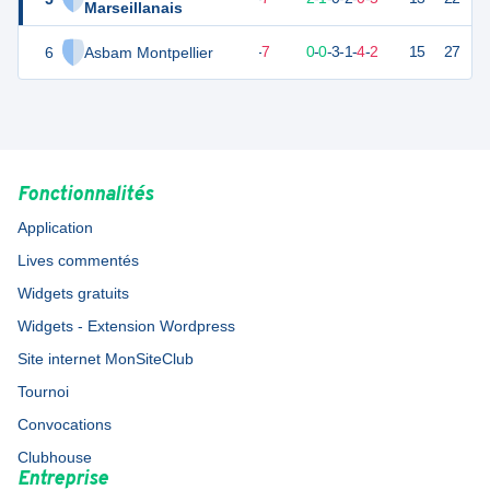
Marseillanais
6
Asbam Montpellier
7
10
3
-
7
0
-
0
-
3
-
1
-
4
-
2
15
27
D
Fonctionnalités
Application
Lives commentés
Widgets gratuits
Widgets - Extension Wordpress
Site internet MonSiteClub
Tournoi
Convocations
Clubhouse
Entreprise