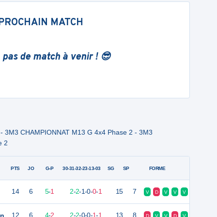
PROCHAIN MATCH
 pas de match à venir ! 😎
 - 3M3 CHAMPIONNAT M13 G 4x4 Phase 2 - 3M3
 2
PTS
JO
G-P
30-31-32-23-13-03
SG
SP
FORME
14
6
5
-
1
2
-
2
-
1
-
0
-
0
-
1
15
7
V
D
V
V
V
on
12
6
4
-
2
2
-
2
-
0
-
0
-
1
-
1
13
8
D
V
V
D
V