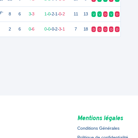
y-
8
6
3
-
3
1
-
0
-
2
-
1
-
0
-
2
11
13
V
V
D
V
D
2
6
0
-
6
0
-
0
-
0
-
2
-
3
-
1
7
18
D
D
D
D
D
Mentions légales
Conditions Générales
Politique de confidentialité