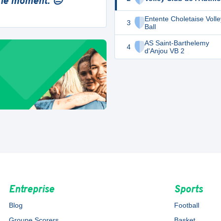
 le moment. 😔
Entente Choletaise Volle
3
Ball
AS Saint-Barthelemy
4
d'Anjou VB 2
Entreprise
Sports
Blog
Football
Groupe Scorers
Basket