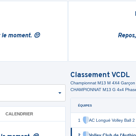
r le moment. 😔
Repos,
Classement
VCDL
Championnat M13 M 4X4 Garçon
CHAMPIONNAT M13 G 4x4 Phase
ÉQUIPES
CALENDRIER
1
AC Longué Volley Ball 2
2
Volley Club de l'Authi