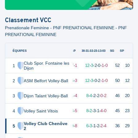
Classement
VCC
Prenationale Feminine - PNF PRENATIONAL FEMININE - PNF
PRENATIONAL FEMININE
ÉQUIPES
PTS
JO
G-P
30-31-32-23-13-03
SG
SP
Club Spor. Fontaine les
1
49
18
17
-
1
12
-
3
-
2
-
0
-
1
-
0
52
10
V
Dijon
2
ASM Belfort Volley-Ball
47
18
15
-
3
12
-
3
-
0
-
2
-
1
-
0
50
12
V
3
Dijon Talant Volley-Ball
42
18
14
-
4
8
-
4
-
2
-
2
-
0
-
2
46
20
V
4
Volley Saint Vitois
37
18
13
-
5
8
-
2
-
3
-
1
-
4
-
0
45
23
D
Volley Club Chenôve
5
31
18
10
-
8
6
-
3
-
1
-
2
-
2
-
4
36
29
D
2