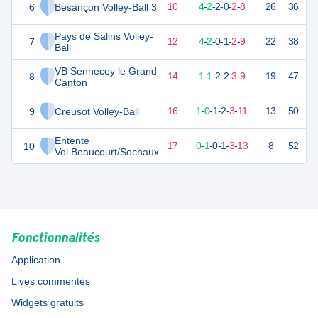
6
Besançon Volley-Ball 3
22
18
8
-
10
4
-
2
-
2
-
0
-
2
-
8
26
36
V
Pays de Salins Volley-
7
19
18
6
-
12
4
-
2
-
0
-
1
-
2
-
9
22
38
V
Ball
VB Sennecey le Grand
8
12
18
4
-
14
1
-
1
-
2
-
2
-
3
-
9
19
47
D
Canton
9
Creusot Volley-Ball
7
18
2
-
16
1
-
0
-
1
-
2
-
3
-
11
13
50
V
Entente
10
4
18
1
-
17
0
-
1
-
0
-
1
-
3
-
13
8
52
D
Vol.Beaucourt/Sochaux
Fonctionnalités
Application
Lives commentés
Widgets gratuits