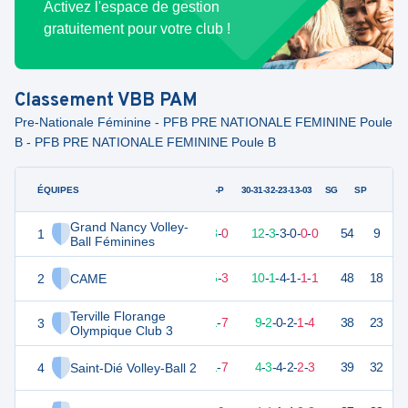
Activez l'espace de gestion
gratuitement pour votre club !
Classement
VBB PAM
Pre-Nationale Féminine - PFB PRE NATIONALE FEMININE Poule
B - PFB PRE NATIONALE FEMININE Poule B
ÉQUIPES
PTS
JO
G-P
30-31-32-23-13-03
SG
SP
Grand Nancy Volley-
1
51
18
18
-
0
12
-
3
-
3
-
0
-
0
-
0
54
9
V
Ball Féminines
2
CAME
42
18
15
-
3
10
-
1
-
4
-
1
-
1
-
1
48
18
D
Terville Florange
3
35
18
11
-
7
9
-
2
-
0
-
2
-
1
-
4
38
23
V
Olympique Club 3
4
Saint-Dié Volley-Ball 2
31
18
11
-
7
4
-
3
-
4
-
2
-
2
-
3
39
32
D