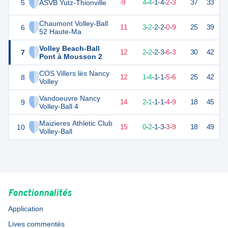
5
ASVB Yutz-Thionville
30
18
9
-
9
4
-
4
-
1
-
4
-
2
-
3
37
33
V
Chaumont Volley-Ball
6
20
18
7
-
11
3
-
2
-
2
-
2
-
0
-
9
25
39
D
52 Haute-Ma
Volley Beach-Ball
7
19
18
6
-
12
2
-
2
-
2
-
3
-
6
-
3
30
42
V
Pont à Mousson 2
COS Villers lès Nancy
8
18
18
6
-
12
1
-
4
-
1
-
1
-
5
-
6
25
42
D
Volley
Vandoeuvre Nancy
9
12
18
4
-
14
2
-
1
-
1
-
1
-
4
-
9
18
45
V
Volley-Ball 4
Maizieres Athletic Club
10
11
18
3
-
15
0
-
2
-
1
-
3
-
3
-
9
18
49
D
Volley-Ball
Fonctionnalités
Application
Lives commentés