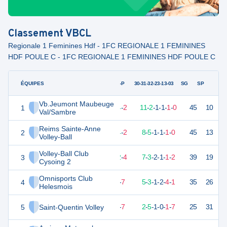
Classement
VBCL
Regionale 1 Feminines Hdf - 1FC REGIONALE 1 FEMININES
HDF POULE C - 1FC REGIONALE 1 FEMININES HDF POULE C
ÉQUIPES
PTS
JO
G-P
30-31-32-23-13-03
SG
SP
Vb.Jeumont Maubeuge
1
42
16
14
-
2
11
-
2
-
1
-
1
-
1
-
0
45
10
V
Val/Sambre
Reims Sainte-Anne
2
42
16
14
-
2
8
-
5
-
1
-
1
-
1
-
0
45
13
V
Volley-Ball
Volley-Ball Club
3
35
16
12
-
4
7
-
3
-
2
-
1
-
1
-
2
39
19
D
Cysoing 2
Omnisports Club
4
28
16
9
-
7
5
-
3
-
1
-
2
-
4
-
1
35
26
V
Helesmois
5
Saint-Quentin Volley
20
16
8
-
7
2
-
5
-
1
-
0
-
1
-
7
25
31
V