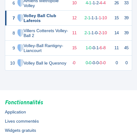
Amiens Metropole
6
19
16
6
-
10
4
-
1
-
1
-
2
-
4
-
4
26
33
D
Volley
Volley Ball Club
7
12
16
4
-
12
2
-
1
-
1
-
1
-
1
-
10
15
39
D
Laferois
Villers Cotterets Volley-
8
8
16
4
-
11
2
-
1
-
1
-
0
-
2
-
10
14
39
D
Ball 2
Volley-Ball Rantigny-
9
4
16
1
-
15
1
-
0
-
0
-
1
-
6
-
8
11
45
D
Liancourt
10
Volley Ball le Quesnoy
0
0
0
-
0
0
-
0
-
0
-
0
-
0
-
0
0
0
?
Fonctionnalités
Application
Lives commentés
Widgets gratuits