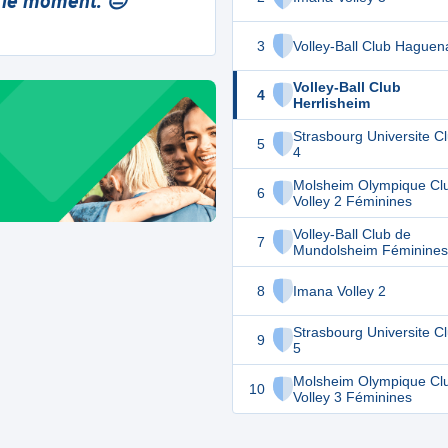
 le moment. 😔
3
Volley-Ball Club Haguen
Volley-Ball Club
4
Herrlisheim
Strasbourg Universite C
5
4
Molsheim Olympique Cl
6
Volley 2 Féminines
Volley-Ball Club de
7
Mundolsheim Féminines
8
Imana Volley 2
Strasbourg Universite C
9
5
Molsheim Olympique Cl
10
Volley 3 Féminines