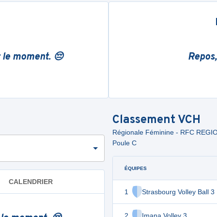
r le moment. 😔
Repos,
Classement
VCH
Régionale Féminine - RFC REG
Poule C
ÉQUIPES
CALENDRIER
1
Strasbourg Volley Ball 3
2
Imana Volley 3