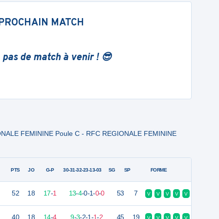
PROCHAIN MATCH
 pas de match à venir ! 😎
IONALE FEMININE Poule C - RFC REGIONALE FEMININE
PTS
JO
G-P
30-31-32-23-13-03
SG
SP
FORME
52
18
17
-
1
13
-
4
-
0
-
1
-
0
-
0
53
7
V
V
V
V
V
40
18
14
-
4
9
-
3
-
2
-
1
-
1
-
2
45
19
V
V
V
V
V