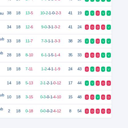
au
38
18
13
-
5
10
-
2
-
1
-
0
-
2
-
3
41
19
V
V
D
V
V
34
18
12
-
6
9
-
0
-
3
-
1
-
3
-
2
41
24
D
D
D
D
V
lub
33
18
11
-
7
7
-
3
-
1
-
1
-
3
-
3
38
26
V
V
D
V
V
ub
28
18
8
-
10
6
-
1
-
1
-
5
-
1
-
4
35
33
D
D
D
V
V
18
18
7
-
11
1
-
2
-
4
-
1
-
1
-
9
24
43
D
V
D
V
V
14
18
5
-
13
2
-
1
-
2
-
1
-
0
-
12
17
44
V
V
D
D
D
lub
10
18
3
-
15
0
-
3
-
0
-
1
-
4
-
10
15
48
D
D
V
D
D
ub
2
18
0
-
18
0
-
0
-
0
-
2
-
4
-
12
8
54
D
D
D
D
D