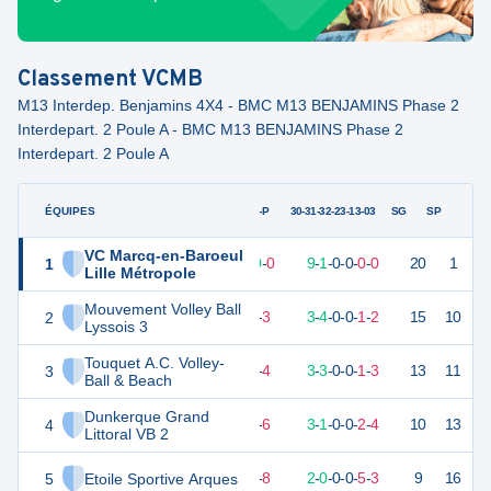
Classement
VCMB
M13 Interdep. Benjamins 4X4 - BMC M13 BENJAMINS Phase 2
Interdepart. 2 Poule A - BMC M13 BENJAMINS Phase 2
Interdepart. 2 Poule A
ÉQUIPES
PTS
JO
G-P
30-31-32-23-13-03
SG
SP
VC Marcq-en-Baroeul
1
29
10
10
-
0
9
-
1
-
0
-
0
-
0
-
0
20
1
V
Lille Métropole
Mouvement Volley Ball
2
18
10
7
-
3
3
-
4
-
0
-
0
-
1
-
2
15
10
V
Lyssois 3
Touquet A.C. Volley-
3
16
10
6
-
4
3
-
3
-
0
-
0
-
1
-
3
13
11
V
Ball & Beach
Dunkerque Grand
4
13
10
4
-
6
3
-
1
-
0
-
0
-
2
-
4
10
13
D
Littoral VB 2
5
Etoile Sportive Arques
11
10
2
-
8
2
-
0
-
0
-
0
-
5
-
3
9
16
D