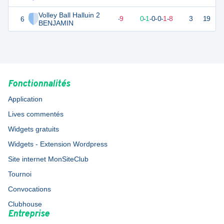
Volley Ball Halluin 2
6
3
10
1
-
9
0
-
1
-
0
-
0
-
1
-
8
3
19
D
BENJAMIN
Fonctionnalités
Application
Lives commentés
Widgets gratuits
Widgets - Extension Wordpress
Site internet MonSiteClub
Tournoi
Convocations
Clubhouse
Entreprise