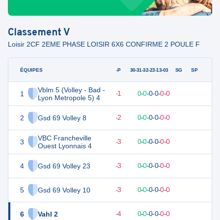
Classement
V
Loisir 2CF 2EME PHASE LOISIR 6X6 CONFIRME 2 POULE F
ÉQUIPES
PTS
JO
G-P
30-31-32-23-13-03
SG
SP
Vblm 5 (Volley - Bad -
1
11
6
5
-
1
0
-
0
-
0
-
0
-
0
-
0
V
Lyon Metropole 5) 4
2
Gsd 69 Volley 8
10
6
4
-
2
0
-
0
-
0
-
0
-
0
-
0
?
VBC Francheville
3
9
6
3
-
3
0
-
0
-
0
-
0
-
0
-
0
V
Ouest Lyonnais 4
4
Gsd 69 Volley 23
9
6
3
-
3
0
-
0
-
0
-
0
-
0
-
0
?
5
Gsd 69 Volley 10
9
6
3
-
3
0
-
0
-
0
-
0
-
0
-
0
D
6
Vahl 2
8
6
2
-
4
0
-
0
-
0
-
0
-
0
-
0
D