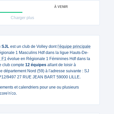
À VENIR
Charger plus
u
SJL
est un club de Volley dont
l'équipe principale
gionale 1 Masculins Hdf dans la ligue Hauts-De-
 F1
évolue en Régionale 1 Féminines Hdf dans la
e club compte
12 équipes
allant de loisir à
s le département Nord (59) à l'adresse suivante : SJ
BP12/9497 27 RUE JEAN BART 59000 LILLE.
ssements et calendriers pour une ou plusieurs
core'n'co.