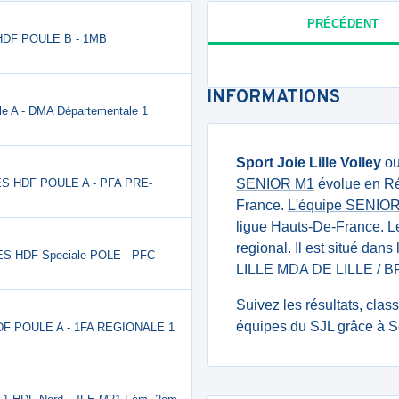
PRÉCÉDENT
 HDF POULE B - 1MB
INFORMATIONS
le A - DMA Départementale 1
Sport Joie Lille Volley
o
NES HDF POULE A - PFA PRE-
SENIOR M1
évolue en Ré
France.
L'équipe SENIOR
ligue Hauts-De-France. L
regional. Il est situé dan
ES HDF Speciale POLE - PFC
LILLE MDA DE LILLE / 
Suivez les résultats, cla
équipes du SJL grâce à S
HDF POULE A - 1FA REGIONALE 1