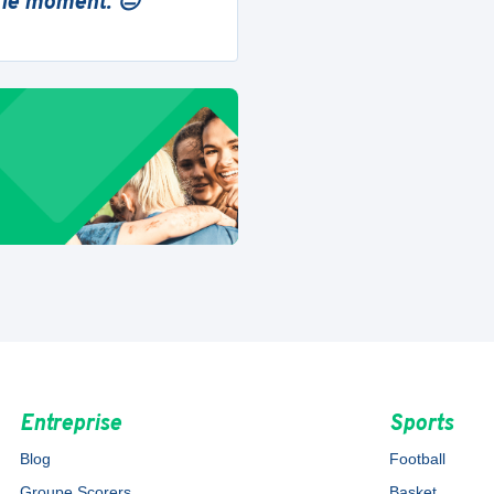
 le moment. 😔
Entreprise
Sports
Blog
Football
Groupe Scorers
Basket