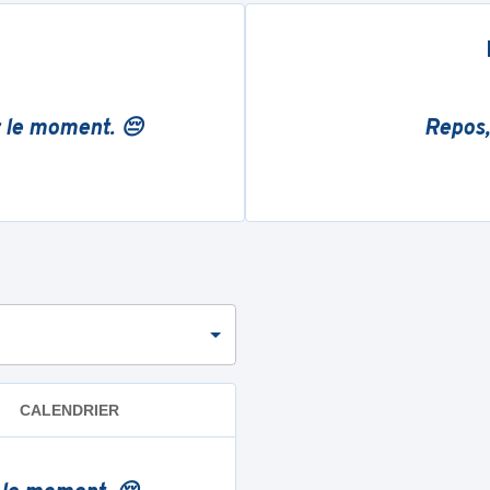
r le moment. 😔
Repos,
CALENDRIER