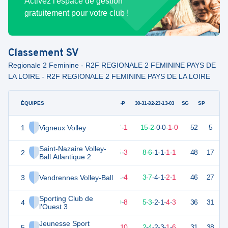
Activez l'espace de gestion
gratuitement pour votre club !
Classement
SV
Regionale 2 Feminine - R2F REGIONALE 2 FEMININE PAYS DE
LA LOIRE - R2F REGIONALE 2 FEMININE PAYS DE LA LOIRE
ÉQUIPES
PTS
JO
G-P
30-31-32-23-13-03
SG
SP
1
Vigneux Volley
51
18
17
-
1
15
-
2
-
0
-
0
-
1
-
0
52
5
V
Saint-Nazaire Volley-
2
45
18
15
-
3
8
-
6
-
1
-
1
-
1
-
1
48
17
V
Ball Atlantique 2
3
Vendrennes Volley-Ball
39
18
14
-
4
3
-
7
-
4
-
1
-
2
-
1
46
27
V
Sporting Club de
4
29
18
10
-
8
5
-
3
-
2
-
1
-
4
-
3
36
31
D
l'Ouest 3
Jeunesse Sport
5
24
18
8
-
10
2
-
4
-
2
-
3
-
1
-
6
31
38
V