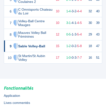
Coulaines 2
C Omnisports Chateau
6
23
18
8
-
10
1
-
4
-
3
-
2
-
4
-
4
32
40
D
du Loir
Volley-Ball Centre
7
21
18
8
-
10
3
-
1
-
4
-
1
-
4
-
5
30
39
V
Mauges
Mauves Volley Ball
8
20
18
6
-
12
0
-
5
-
1
-
3
-
5
-
4
29
43
D
Féminines
9
Sable Volley-Ball
11
18
3
-
15
1
-
2
-
0
-
2
-
5
-
8
18
47
D
St Martin/St Aubin
10
6
18
1
-
17
1
-
0
-
0
-
3
-
7
-
7
16
51
D
Volley
Fonctionnalités
Application
Lives commentés