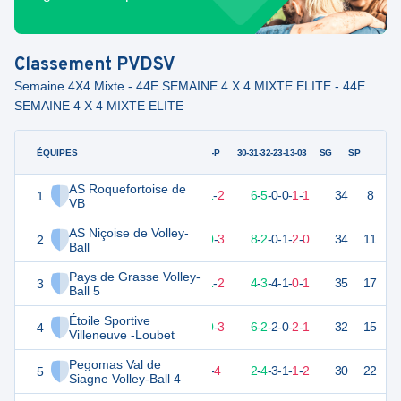
Classement
PVDSV
Semaine 4X4 Mixte - 44E SEMAINE 4 X 4 MIXTE ELITE - 44E
SEMAINE 4 X 4 MIXTE ELITE
ÉQUIPES
PTS
JO
G-P
30-31-32-23-13-03
SG
SP
AS Roquefortoise de
1
32
13
11
-
2
6
-
5
-
0
-
0
-
1
-
1
34
8
D
VB
AS Niçoise de Volley-
2
31
13
10
-
3
8
-
2
-
0
-
1
-
2
-
0
34
11
V
Ball
Pays de Grasse Volley-
3
30
13
11
-
2
4
-
3
-
4
-
1
-
0
-
1
35
17
V
Ball 5
Étoile Sportive
4
28
13
10
-
3
6
-
2
-
2
-
0
-
2
-
1
32
15
V
Villeneuve -Loubet
Pegomas Val de
5
25
13
9
-
4
2
-
4
-
3
-
1
-
1
-
2
30
22
V
Siagne Volley-Ball 4