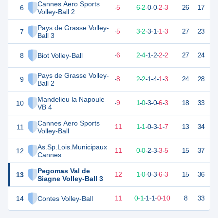
Cannes Aero Sports
6
24
13
8
-
5
6
-
2
-
0
-
0
-
2
-
3
26
17
V
Volley-Ball 2
Pays de Grasse Volley-
7
22
13
8
-
5
3
-
2
-
3
-
1
-
1
-
3
27
23
V
Ball 3
8
Biot Volley-Ball
22
13
7
-
6
2
-
4
-
1
-
2
-
2
-
2
27
24
V
Pays de Grasse Volley-
9
18
13
5
-
8
2
-
2
-
1
-
4
-
1
-
3
24
28
D
Ball 2
Mandelieu la Napoule
10
9
13
4
-
9
1
-
0
-
3
-
0
-
6
-
3
18
33
D
VB 4
Cannes Aero Sports
11
9
13
2
-
11
1
-
1
-
0
-
3
-
1
-
7
13
34
D
Volley-Ball
As.Sp.Lois.Municipaux
12
7
13
2
-
11
0
-
0
-
2
-
3
-
3
-
5
15
37
D
Cannes
Pegomas Val de
13
6
13
1
-
12
1
-
0
-
0
-
3
-
6
-
3
15
36
D
Siagne Volley-Ball 3
14
Contes Volley-Ball
5
13
2
-
11
0
-
1
-
1
-
1
-
0
-
10
8
33
D