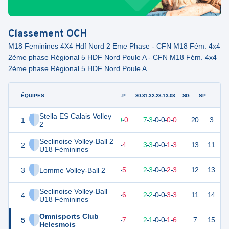
Classement
OCH
M18 Feminines 4X4 Hdf Nord 2 Eme Phase - CFN M18 Fém. 4x4
2ème phase Régional 5 HDF Nord Poule A - CFN M18 Fém. 4x4
2ème phase Régional 5 HDF Nord Poule A
ÉQUIPES
PTS
JO
G-P
30-31-32-23-13-03
SG
SP
Stella ES Calais Volley
1
27
10
10
-
0
7
-
3
-
0
-
0
-
0
-
0
20
3
V
2
Seclinoise Volley-Ball 2
2
16
10
6
-
4
3
-
3
-
0
-
0
-
1
-
3
13
11
D
U18 Féminines
3
Lomme Volley-Ball 2
14
10
5
-
5
2
-
3
-
0
-
0
-
2
-
3
12
13
D
Seclinoise Volley-Ball
4
13
10
4
-
6
2
-
2
-
0
-
0
-
3
-
3
11
14
V
U18 Féminines
Omnisports Club
5
7
10
3
-
7
2
-
1
-
0
-
0
-
1
-
6
7
15
D
Helesmois