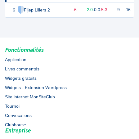
6
Fljep Lillers 2
5
10
2
-
6
2
-
0
-
0
-
0
-
5
-
3
9
16
V
Fonctionnalités
Application
Lives commentés
Widgets gratuits
Widgets - Extension Wordpress
Site internet MonSiteClub
Tournoi
Convocations
Clubhouse
Entreprise