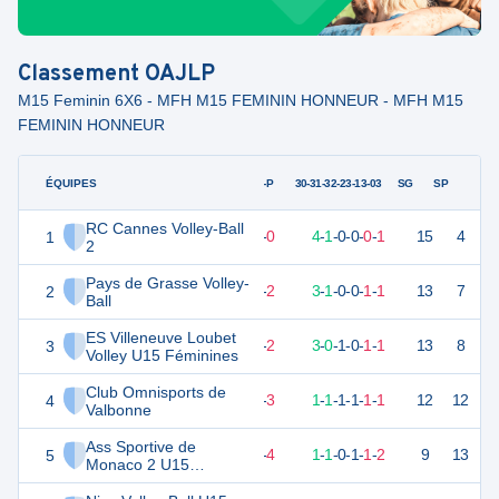
Classement
OAJLP
M15 Feminin 6X6 - MFH M15 FEMININ HONNEUR - MFH M15
FEMININ HONNEUR
ÉQUIPES
PTS
JO
G-P
30-31-32-23-13-03
SG
SP
RC Cannes Volley-Ball
1
12
6
5
-
0
4
-
1
-
0
-
0
-
0
-
1
15
4
V
2
Pays de Grasse Volley-
2
12
6
4
-
2
3
-
1
-
0
-
0
-
1
-
1
13
7
V
Ball
ES Villeneuve Loubet
3
11
6
4
-
2
3
-
0
-
1
-
0
-
1
-
1
13
8
D
Volley U15 Féminines
Club Omnisports de
4
9
6
3
-
3
1
-
1
-
1
-
1
-
1
-
1
12
12
V
Valbonne
Ass Sportive de
5
7
6
2
-
4
1
-
1
-
0
-
1
-
1
-
2
9
13
V
Monaco 2 U15
Féminines