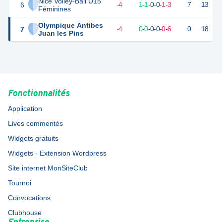
Nice Volley-Ball U15
6
6
6
2
-
4
1
-
1
-
0
-
0
-
1
-
3
7
13
D
Féminines
Olympique Antibes
7
-6
6
0
-
4
0
-
0
-
0
-
0
-
0
-
6
0
18
D
Juan les Pins
Fonctionnalités
Application
Lives commentés
Widgets gratuits
Widgets - Extension Wordpress
Site internet MonSiteClub
Tournoi
Convocations
Clubhouse